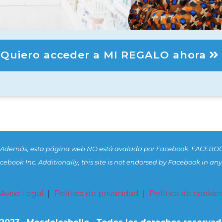
Quiero acceder a MI REGALO ahora
. Además, esta página web NO está avalada por Facebook. FACEBOO
 Facebook Inc. Additionally, this site is not endorsed by Facebook i
Aviso Legal
|
Política de privacidad
|
Política de cookie