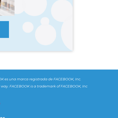
K es una marca registrada de FACEBOOK, Inc.
n any way. FACEBOOK is a trademark of FACEBOOK, Inc
s