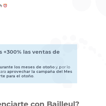
9h
s +300% las ventas de
durante los meses de otoño
y, por lo
para
aprovechar la campaña del Mes
rte para el otoño
.
nciarte con Bailleul?