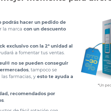
 podrás hacer un pedido de
r la marca
con un descuento
ck exclusivo con la 2ª unidad al
ayudará a fomentar tus ventas.
leul© no se pueden conseguir
upermercados
, tampoco se
 las farmacias, y
esto te ayuda a
*Un ped
idad, recomendados por
os
.
ctos de fácil rotación con