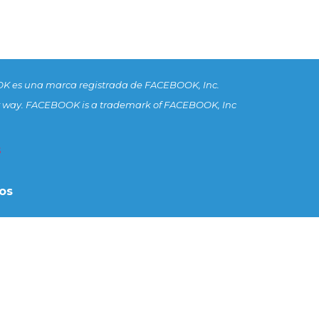
K es una marca registrada de FACEBOOK, Inc.
n any way. FACEBOOK is a trademark of FACEBOOK, Inc
s
os